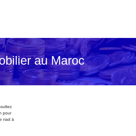
obilier au Maroc
nsultez
h pour
e riad à