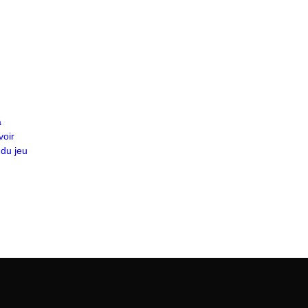
a
voir
 du jeu