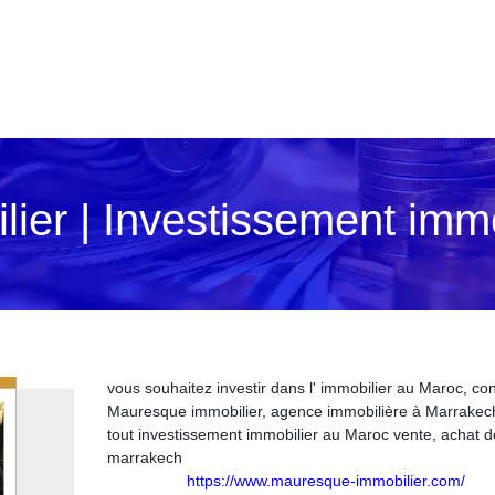
er | In­vestis­se­ment imm
vous souhaitez investir dans l' immobilier au Maroc, co
Mauresque immobilier, agence immobilière à Marrakec
tout investissement immobilier au Maroc vente, achat d
marrakech
https://www.mauresque-immobilier.com/